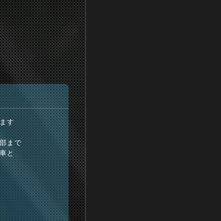
ます
部まで
車と