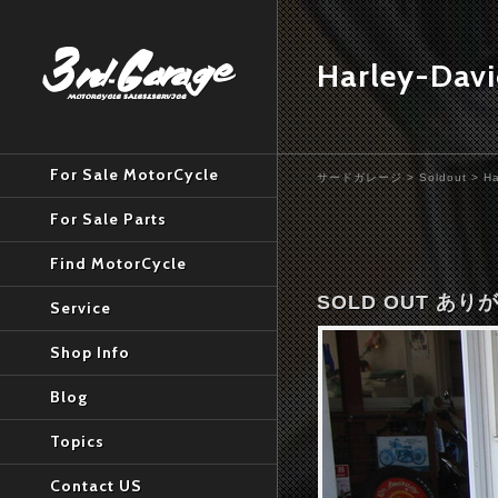
Harley-Dav
For Sale MotorCycle
サードガレージ
>
Soldout
>
Ha
For Sale Parts
Find MotorCycle
SOLD OUT あ
Service
Shop Info
Blog
Topics
Contact US