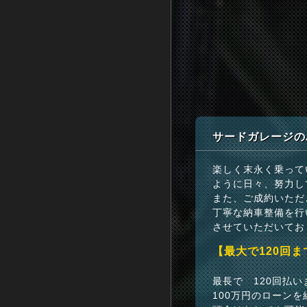
サードガレージの
楽しく末永く乗って
ように日々、努力し
また、ご成約いただ
丁寧な納車整備を行
させていただいてお
【最大で120回
最長で 120回払
100万円のローンを