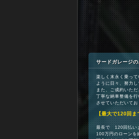
サードガレージの
楽しく末永く乗って
ように日々、努力し
また、ご成約いただ
丁寧な納車整備を行
させていただいてお
【最大で120回
最長で 120回払
100万円のローンを