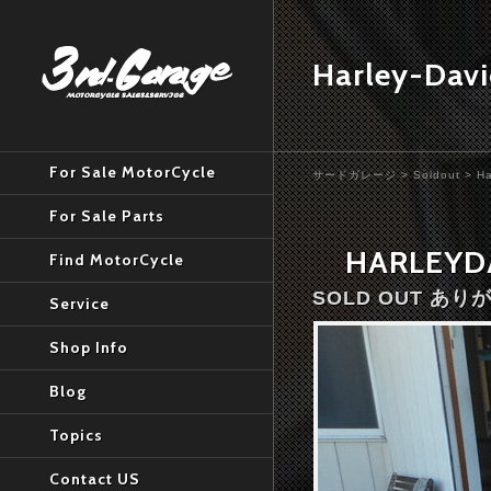
Harley-Dav
For Sale MotorCycle
サードガレージ
>
Soldout
>
Ha
For Sale Parts
HARLEY
Find MotorCycle
SOLD OUT あ
Service
Shop Info
Blog
Topics
Contact US