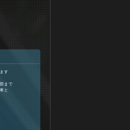
ます
部まで
車と