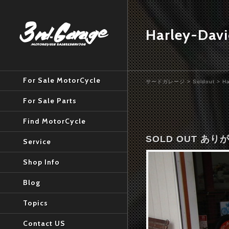
Harley-Dav
For Sale MotorCycle
サードガレージ
>
Soldout
>
Ha
For Sale Parts
Find MotorCycle
SOLD OUT あ
Service
Shop Info
Blog
Topics
Contact US