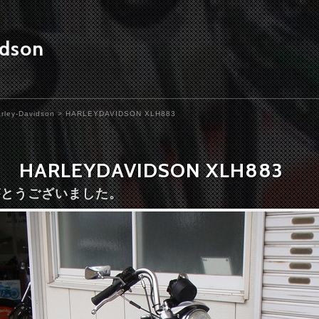
idson
rley-Davidson
> HARLEYDAVIDSON XLH883
HARLEYDAVIDSON XLH883
りがとうございました。