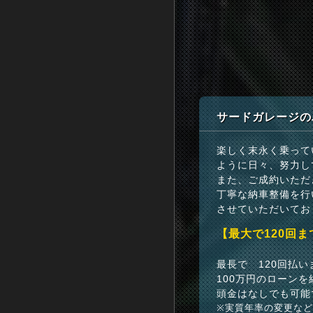
サードガレージの
楽しく末永く乗って
ように日々、努力し
また、ご成約いただ
丁寧な納車整備を行
させていただいてお
【最大で120回
最長で 120回払
100万円のローンを
頭金はなしでも可能
※実質年率の変更な