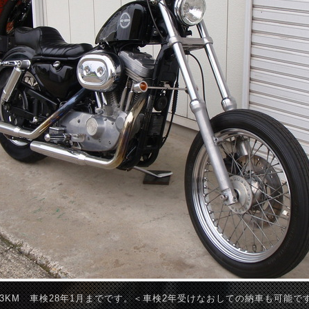
653KM 車検28年1月までです。＜車検2年受けなおしての納車も可能で