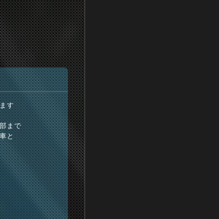
ます
部まで
車と