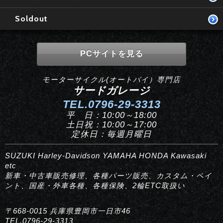
Soldout
PCサイトを見る
モーターサイクル(オートバイ）専門店
サードガレージ
TEL.0796-29-3313
平 日：10:00～18:00
土日祝：10:00～17:00
定休日：毎週月曜日
SUZUKI Harley-Davidson YAMAHA HONDA Kawasaki
etc
新車・中古車販売修理、各種パーツ販売、カスタム・ペイ
ント、国産・外車各種、各種保険、2輪ETC取扱い
〒668-0015 兵庫県豊岡市一日市46
TEL.0796-29-3313